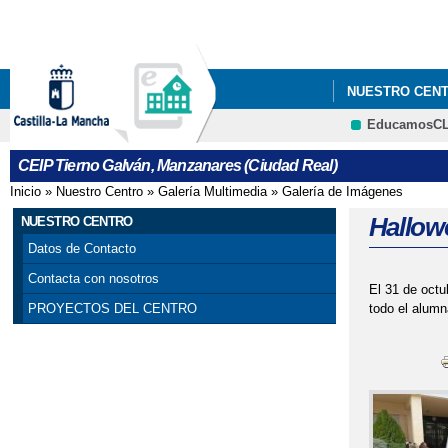
NUESTRO CEN
EducamosC
CHARLA DESC
CEIP Tierno Galván, Manzanares (Ciudad Real)
JORNADAS DE B
Inicio
»
Nuestro Centro
»
Galería Multimedia
»
Galería de Imágenes
Se encuentra usted aquí
Hallow
NUESTRO CENTRO
Datos de Contacto
Contacta con nosotros
El 31 de octu
todo el alumn
PROYECTOS DEL CENTRO