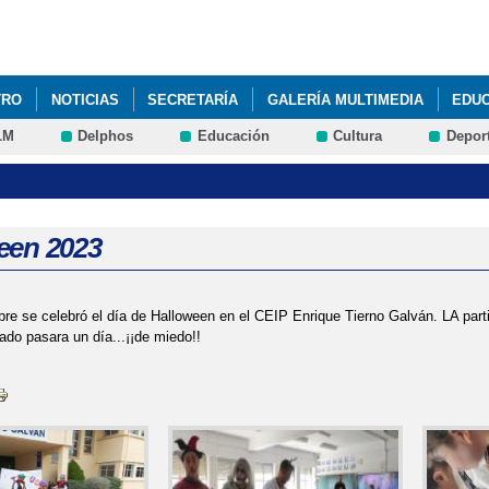
Pasar al
contenido
principal
TRO
NOTICIAS
SECRETARÍA
GALERÍA MULTIMEDIA
EDU
LM
Delphos
Educación
Cultura
Depor
ONÉCTATE
GUÍA DE FAMILIAS PARA REALIZAR LA ADMISIÓN
JO
IENVENIDA 23-24
PROYECTOS DEL CENTRO
SIMULACRO
P
een 2023
bre se celebró el día de Halloween en el CEIP Enrique Tierno Galván. LA par
ado pasara un día...¡¡de miedo!!