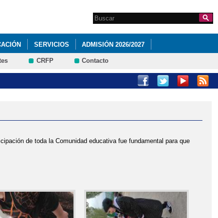
Search this site
Formulario de
búsqueda
CACIÓN
SERVICIOS
ADMISIÓN 2026/2027
tes
CRFP
Contacto
RNADA DEPORTIVA EN EL IES AZUER
LAN DE IGUALDAD
ticipación de toda la Comunidad educativa fue fundamental para que