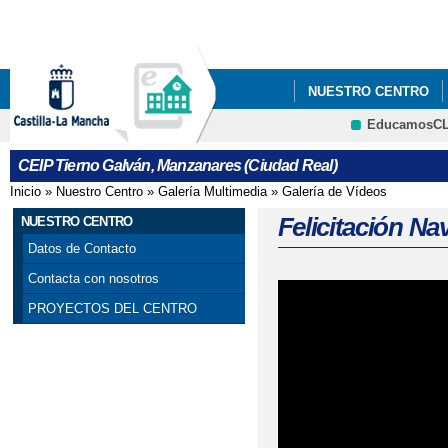
Pa
co
pri
NUESTRO CENTRO
EducamosC
SERVICIOS
ADMIS
CRFP
CEIP Tierno Galván, Manzanares (Ciudad Real)
GUÍA DE FAMILIAS P
Inicio
»
Nuestro Centro
»
Galería Multimedia
»
Galería de Vídeos
Se encuentra usted aquí
JORNADAS DE BIENVE
Felicitación Na
NUESTRO CENTRO
Datos de Contacto
PLAN DE IGUALDAD
Contacta con nosotros
PROYECTOS DEL CENTRO