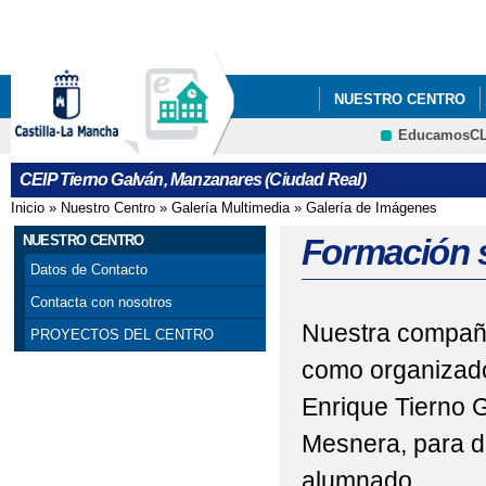
Pa
co
pri
NUESTRO CENTRO
EducamosC
SERVICIOS
ADMIS
CRFP
CEIP Tierno Galván, Manzanares (Ciudad Real)
GUÍA DE FAMILIAS P
Inicio
»
Nuestro Centro
»
Galería Multimedia
»
Galería de Imágenes
Se encuentra usted aquí
JORNADAS DE BIENVE
NUESTRO CENTRO
Formación 
Datos de Contacto
PLAN DE IGUALDAD
Contacta con nosotros
Nuestra compañe
PROYECTOS DEL CENTRO
como organizado
Enrique Tierno G
Mesnera, para d
alumnado.