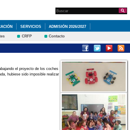
Search this site
Formulario de
búsqueda
CACIÓN
SERVICIOS
ADMISIÓN 2026/2027
tes
CRFP
Contacto
RNADA DEPORTIVA EN EL IES AZUER
LAN DE IGUALDAD
abajando el proyecto de los coches
da, hubiese sido imposible realizar