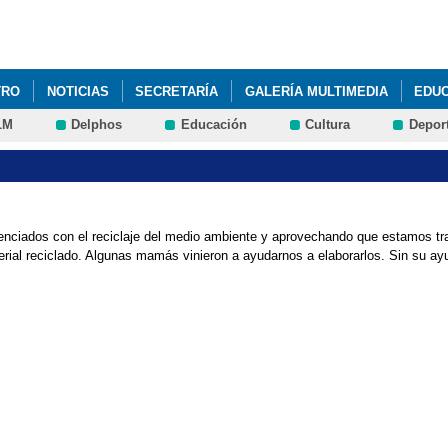
Pasar al
contenido
principal
TRO
NOTICIAS
SECRETARÍA
GALERÍA MULTIMEDIA
EDU
LM
Delphos
Educación
Cultura
Depor
ONÉCTATE
GUÍA DE FAMILIAS PARA REALIZAR LA ADMISIÓN
JO
IENVENIDA 23-24
PROYECTOS DEL CENTRO
SIMULACRO
P
enciados con el reciclaje del medio ambiente y aprovechando que estamos tr
erial reciclado. Algunas mamás vinieron a ayudarnos a elaborarlos. Sin su ayu