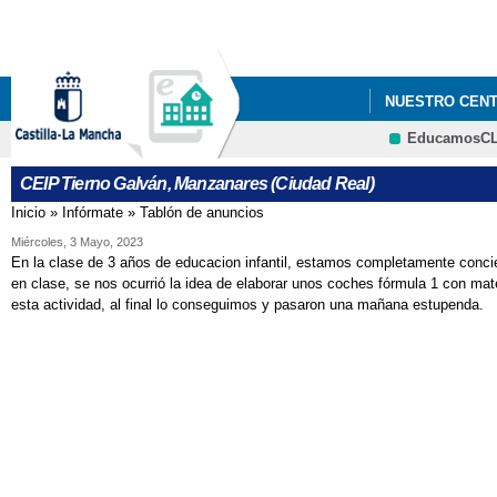
NUESTRO CEN
EducamosC
CHARLA DESC
CEIP Tierno Galván, Manzanares (Ciudad Real)
JORNADAS DE B
Inicio
»
Infórmate
»
Tablón de anuncios
Se encuentra usted aquí
Miércoles, 3 Mayo, 2023
En la clase de 3 años de educacion infantil, estamos completamente conci
en clase, se nos ocurrió la idea de elaborar unos coches fórmula 1 con mat
esta actividad, al final lo conseguimos y pasaron una mañana estupenda.